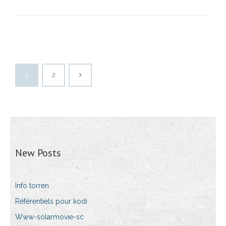
1
2
New Posts
Info torren
Référentiels pour kodi
Www-solarmovie-sc