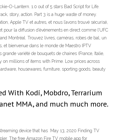
ie-O-Lantern. 1.0 out of 5 stars Bad Script for Life.
ck, story, action. Part 3 is a huge waste of money.
on, Apple TV et autres, et nous l’avons trouvé sécurisé,
plet pour la diffusion d’événements en direct comme l’UFC
rand Montréal. Trouvez livres, caméras, robes de bal, un
ites, et bienvenue dans le monde de Maestro IPTV
grande variété de bouquets de chaines (France, Italie,
on millions of items with Prime. Low prices across
 hardware, housewares, furniture, sporting goods, beauty
ed With Kodi, Mobdro, Terrarium
 Planet MMA, and much much more.
 a streaming device that has May 13, 2020 Finding TV
pler. The free Amazon Fire TV mobile app for