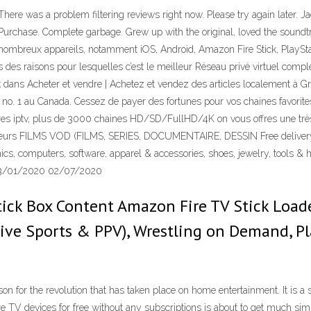
re was a problem filtering reviews right now. Please try again later. Jack
 Purchase. Complete garbage. Grew up with the original, loved the soundtra
 nombreux appareils, notamment iOS, Android, Amazon Fire Stick, PlayStati
s des raisons pour lesquelles c’est le meilleur Réseau privé virtuel com
k dans Acheter et vendre | Achetez et vendez des articles localement à G
ces no. 1 au Canada. Cessez de payer des fortunes pour vos chaines favor
ffres iptv, plus de 3000 chaines HD/SD/FullHD/4K on vous offres une très 
usieurs FILMS VOD (FILMS, SERIES, DOCUMENTAIRE, DESSIN Free delivery 
nics, computers, software, apparel & accessories, shoes, jewelry, tools &
. 03/01/2020 02/07/2020
tick Box Content Amazon Fire TV Stick Load
Live Sports & PPV), Wrestling on Demand,
son for the revolution that has taken place on home entertainment. It is
TV devices for free without any subscriptions is about to get much sim