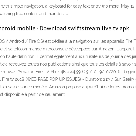
ith simple navigation, a keyboard for easy text entry (no more May 12, 
atching free content and their desire
ndroid mobile - Download swiftstream live tv apk
OS / Android / Fire OS) est dédiée à la navigation sur les appareils Fire 
 et sa télécommande microconsole développée par Amazon. L'appareil est
ion haute définition. Il permet également aux utilisateurs de jouer à des 
ck, retrouvez toutes nos publications ainsi que tous les détails à savoir 
Retrouvez l'Amazon Fire TV Stick 4K à 44,99 € 9 /10 19/10/2016 · beginn
tick, Fire tv 2018 (WEB PAGE POP UP ISSUES) - Duration: 21:37. Sur. Geek
ils à savoir sur ce modèle. Amazon propose aujourd'hui de fortes promotion
st disponible à partir de seulement