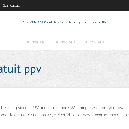
Burno4040
Best VPN 2021
Sont des films de harry potter sur netflix
Burno4040
Burno4040
Burno4040
atuit ppv
 streaming videos, PPV and much more. Watching these from your own IP a
In order to get rid of such issues, a Kodi VPN is always recommended. Us