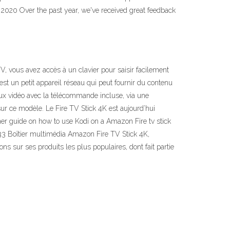
2020 Over the past year, we've received great feedback
TV, vous avez accès à un clavier pour saisir facilement
 un petit appareil réseau qui peut fournir du contenu
jeux vidéo avec la télécommande incluse, via une
sur ce modèle. Le Fire TV Stick 4K est aujourd’hui
er guide on how to use Kodi on a Amazon Fire tv stick
333 Boîtier multimédia Amazon Fire TV Stick 4K,
s sur ses produits les plus populaires, dont fait partie