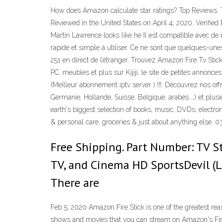
How does Amazon calculate star ratings? Top Reviews. The
Reviewed in the United States on April 4, 2020. Verified
Martin Lawrence looks like he Il est compatible avec de
rapide et simple à utiliser. Ce ne sont que quelques-une
251 en direct de l’étranger. Trouvez Amazon Fire Tv Stic
PC, meubles et plus sur Kijiji, le site de petites annon
(Meilleur abonnement iptv server ) !!!. Découvrez nos o
Germanie, Hollande, Suisse, Belgique, arabes …) et pl
earth's biggest selection of books, music, DVDs, electro
& personal care, groceries & just about anything else
Free Shipping. Part Number: TV S
TV, and Cinema HD SportsDevil (
There are
Feb 5, 2020 Amazon Fire Stick is one of the greatest rea
shows and movies that you can stream on Amazon's Fire 