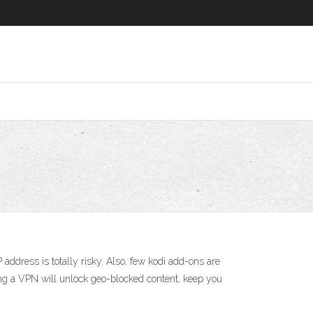
ddress is totally risky. Also, few kodi add-ons are
ing a VPN will unlock geo-blocked content, keep you