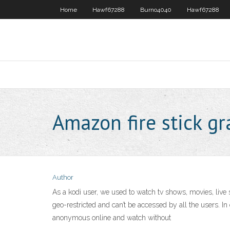
Home
Hawf67288
Burno4040
Hawf67288
Amazon fire stick gr
Author
As a kodi user, we used to watch tv shows, movies, live
geo-restricted and can’t be accessed by all the users. 
anonymous online and watch without