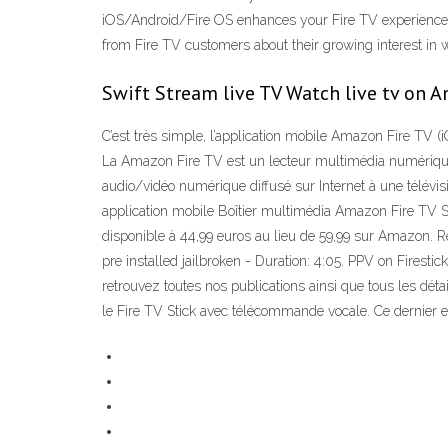
iOS/Android/Fire OS enhances your Fire TV experience w
from Fire TV customers about their growing interest in w
Swift Stream live TV Watch live tv on A
C’est très simple, l’application mobile Amazon Fire TV (i
La Amazon Fire TV est un lecteur multimédia numérique
audio/vidéo numérique diffusé sur Internet à une télévis
application mobile Boîtier multimédia Amazon Fire TV Sti
disponible à 44,99 euros au lieu de 59,99 sur Amazon. 
pre installed jailbroken - Duration: 4:05. PPV on Fires
retrouvez toutes nos publications ainsi que tous les déta
le Fire TV Stick avec télécommande vocale. Ce dernier e